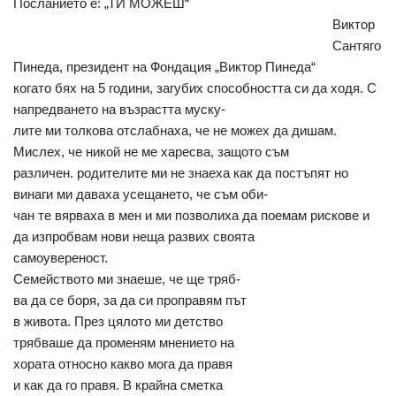
Посланието е: „ТИ МОЖЕШ“
Виктор
Сантяго
Пинеда, президент на Фондация „Виктор Пинеда“
когато бях на 5 години, загубих способността си да ходя. С
напредването на възрастта муску-
лите ми толкова отслабнаха, че не можех да дишам.
Мислех, че никой не ме харесва, защото съм
различен. родителите ми не знаеха как да постъпят но
винаги ми даваха усещането, че съм оби-
чан те вярваха в мен и ми позволиха да поемам рискове и
да изпробвам нови неща развих своята
самоувереност.
Семейството ми знаеше, че ще тряб-
ва да се боря, за да си проправям път
в живота. През цялото ми детство
трябваше да променям мнението на
хората относно какво мога да правя
и как да го правя. В крайна сметка