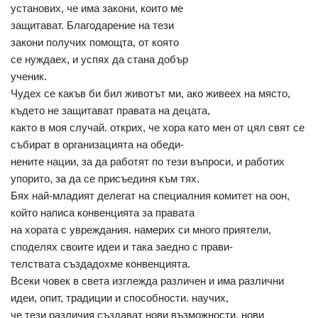
установих, че има закони, които ме
защитават. Благодарение на тези
закони получих помощта, от която
се нуждаех, и успях да стана добър
ученик.
Чудех се какъв би бил животът ми, ако живеех на място,
където не защитават правата на децата,
както в моя случай. открих, че хора като мен от цял свят се
събират в организацията на обеди-
нените нации, за да работят по тези въпроси, и работих
упорито, за да се присъединя към тях.
Бях най-младият делегат на специалния комитет на оон,
който написа конвенцията за правата
на хората с увреждания. намерих си много приятели,
споделях своите идеи и така заедно с прави-
телствата създадохме конвенцията.
Всеки човек в света изглежда различен и има различни
идеи, опит, традиции и способности. научих,
че тези различия създават нови възможности, нови