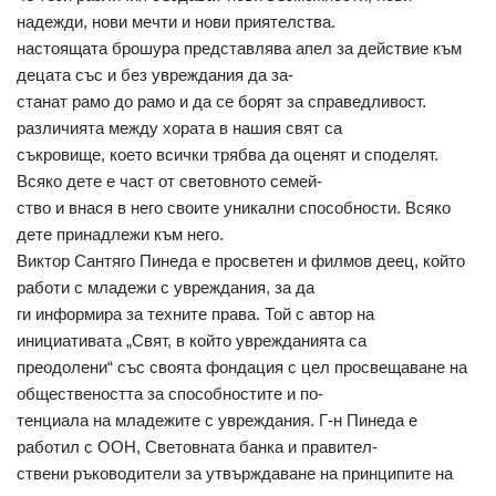
надежди, нови мечти и нови приятелства.
настоящата брошура представлява апел за действие към
децата със и без увреждания да за-
станат рамо до рамо и да се борят за справедливост.
различията между хората в нашия свят са
съкровище, което всички трябва да оценят и споделят.
Всяко дете е част от световното семей-
ство и внася в него своите уникални способности. Всяко
дете принадлежи към него.
Виктор Сантяго Пинеда е просветен и филмов деец, който
работи с младежи с увреждания, за да
ги информира за техните права. Той с автор на
инициативата „Свят, в който уврежданията са
преодолени“ със своята фондация с цел просвещаване на
обществеността за способностите и по-
тенциала на младежите с увреждания. Г-н Пинеда е
работил с ООН, Световната банка и правител-
ствени ръководители за утвърждаване на принципите на