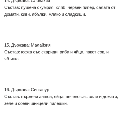
14. Държава: Словакия
Състав: пушена скумрия, хляб, червен пипер, салата от
домати, киви, ябълки, мляко и сладкиши.
15. Държава: Малайзия
Състав: юфка със скариди, риба и яйца, пакет сок, и
ябълка.
16. Държава: Сингапур
Състав: пържени аншоа, яйца, печено със зеле и домати,
зеле и соеви шницели пилешки.