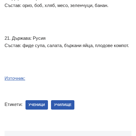
Състав: ориз, боб, хляб, месо, зеленчуци, банан.
21. Държава: Русия
Състав: фиде супа, салата, бъркани яйца, плодове компот.
Източник:
Етикети:
УЧЕНИЦИ
УЧИЛИЩЕ