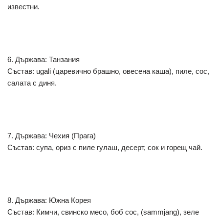
известни.
6. Държава: Танзания
Състав: ugali (царевично брашно, овесена каша), пиле, сос,
салата с диня.
7. Държава: Чехия (Прага)
Състав: супа, ориз с пиле гулаш, десерт, сок и горещ чай.
8. Държава: Южна Корея
Състав: Кимчи, свинско месо, боб сос, (sammjang), зеле