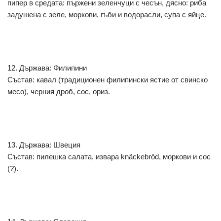
пипер в средата: пържени зеленчуци с чесън, дясно: риба
задушена с зеле, моркови, гъби и водорасли, супа с яйце.
12. Държава: Филипини
Състав: кавал (традиционен филипински ястие от свинско
месо), черния дроб, сос, ориз.
13. Държава: Швеция
Състав: пилешка салата, извара knäckebröd, моркови и сос
(?).