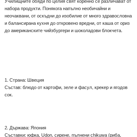
Училищните обяди по целия свят коренно се различават от
набора продукти. Понякога напълно необичайни и
неочаквани, от оскъдни до изобилие от много здравословна
и балансирана кухня до откровено вредни, от каша от ориз
до американските чийзбургери и шоколадови блокчета.
1. Страна: Швеция
Състав: блюдо от картофи, зеле и фасул, крекер и ягодов
сок.
2. Държава: Япония
Съставки: юфка, Udon, сирене, пълнени chikuwa (риба,