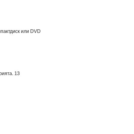
мпактдиск или DVD
ията. 13