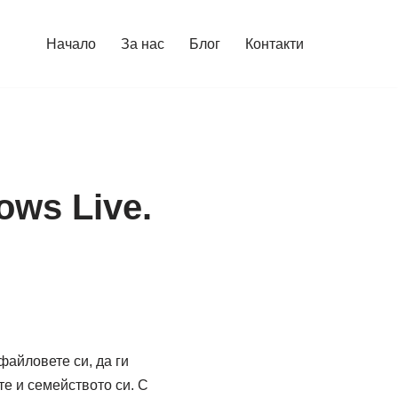
Начало
За нас
Блог
Контакти
ows Live.
айловете си, да ги
те и семейството си. С