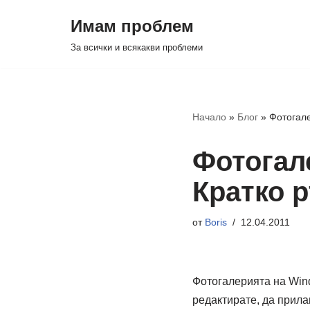
Имам проблем
Продължете
За всички и всякакви проблеми
към
съдържанието
Начало
»
Блог
»
Фотогале
Фотогале
Кратко 
от
Boris
12.04.2011
Фотогалерията на Wind
редактирате, да прила