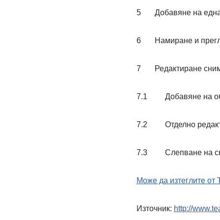
5 Добавяне на една 
6 Намиране и прегле
7 Редактиране снимк
7.1 Добавяне на обо
7.2 Отделно редакти
7.3 Слепване на сни
Може да изтеглите от 
Източник:
http://www.te