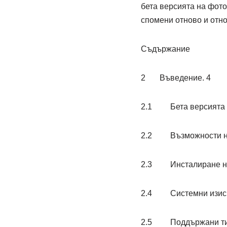
бета версията на фот
спомени отново и отно
Съдържание
2 Въведение. 4
2.1 Бета версията на
2.2 Възможности на б
2.3 Инсталиране на б
2.4 Системни изиск
2.5 Поддържани тип