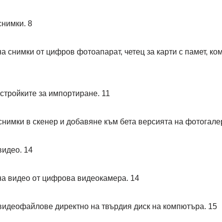
нимки. 8
нимки от цифров фотоапарат, четец за карти с памет, ко
ройките за импортиране. 11
мки в скенер и добавяне към бета версията на фотогалер
идео. 14
видео от цифрова видеокамера. 14
деофайлове директно на твърдия диск на компютъра. 15